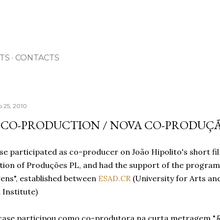
Avançar para o conteúdo principal
TS
CONTACTS
 25, 2010
 CO-PRODUCTION / NOVA CO-PRODUÇ
e participated as co-producer on João Hipolito's short fil
ion of Produções PL, and had the support of the program
ens", established between
ESAD.CR
(University for Arts a
Institute)
case participou como co-produtora na curta metragem "
R