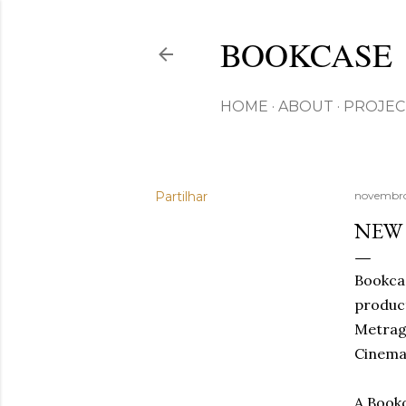
BOOKCASE
HOME
ABOUT
PROJEC
Partilhar
novembro
NEW
Bookcas
product
Metrag
Cinema 
A Book