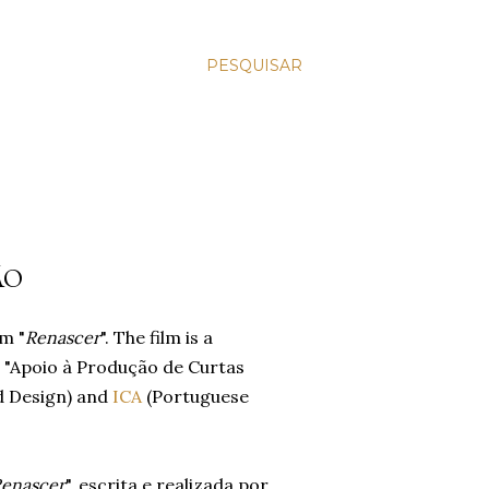
PESQUISAR
ÃO
m "
Renascer
". The film is a
 "Apoio à Produção de Curtas
nd Design) and
ICA
(Portuguese
enascer
", escrita e realizada por