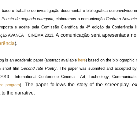
 base o trabalho de investigação documental e bibliográfica desenvolvido n
m
Poesia de segunda categoria
, elaboramos a comunicação
Contra o Nevoei
roposta e aceite pela Comissão Científica da 4ª edição da Conferência I
A comunicação será apresentada no 
ção AVANCA | CINEMA 2013.
erência
).
Fog
is an academic paper (abstract available
here
) based on the bibliographic
on short film
Second rate Poetry
. The paper was submited and accepted by
013 - International Conference Cinema - Art, Technology, Communication
The paper follows the story of the screenplay, e
ce program
).
 to the narrative.