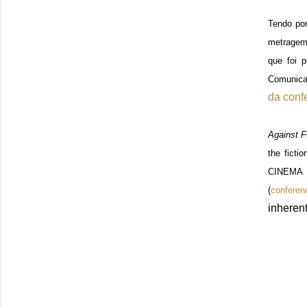
Tendo por
metrage
que foi p
Comunica
da conf
Against 
the ficti
CINEMA 2
(
conferen
inherent