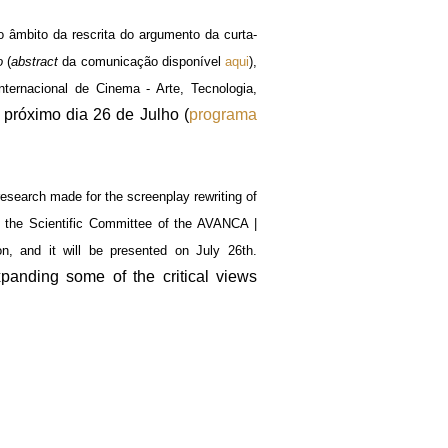
o âmbito da rescrita do argumento da curta-
ro
(
abstract
da comunicação disponível
aqui
)
,
nternacional de Cinema - Arte, Tecnologia,
próximo dia 26 de Julho (
programa
 research made f
or the screenplay rewriting of
 the Scientific Committee of the AVANCA |
, and it will be presented on July 26th.
xpanding some of the critical views